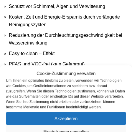
Schützt vor Schimmel, Algen und Verwitterung
Kosten, Zeit und Energie-Ersparnis durch verlängerte
Reinigungszyklen
Reduzierung der Durchfeuchtungsgeschwindigkeit bei
Wassereinwirkung
Easy-to-clean – Effekt
PFAS und VOC-frei (kein Gefahrgut)
Cookie-Zustimmung verwalten
versiegelte Flächen bleiben atmungsaktiv
Um Ihnen ein optimales Erlebnis zu bieten, verwenden wir Technologien
wie Cookies, um Geräteinformationen zu speichern bzw. darauf
Reduzierung der Verfärbung der Verwitterung
zuzugreifen. Wenn Sie diesen Technologien zustimmen, können wir Daten
wie das Surfverhalten oder eindeutige IDs auf dieser Website verarbeiten.
UV-stabil, frostbeständig und nahezu unsichtbar
Wenn Sie Ihre Zustimmung nicht erteilen oder zurückziehen, können
bestimmte Merkmale und Funktionen beeinträchtigt werden.
Einfache Applikation (kann großflächig aufgesprüht
werden)
Akzeptieren
Haltbarkeit: bis zu 3-10 Jahre
Einstellungen verwalten