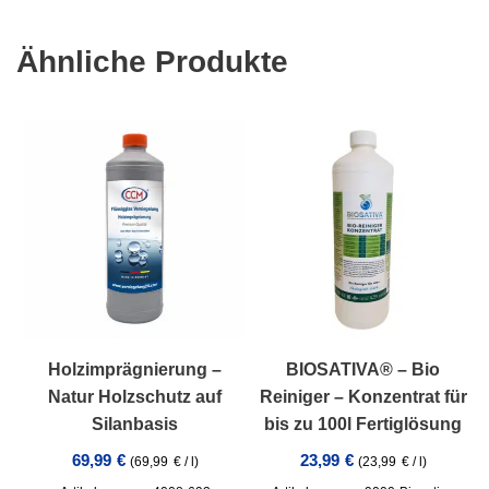
Ähnliche Produkte
Holzimprägnierung –
BIOSATIVA® – Bio
Natur Holzschutz auf
Reiniger – Konzentrat für
Silanbasis
bis zu 100l Fertiglösung
69,99
€
23,99
€
(
69,99
€
/
l
)
(
23,99
€
/
l
)