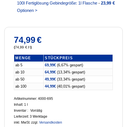
100l Fertiglösung Gebindegröße: 1l Flasche
-
23,99
€
Optionen >
74,99
€
(
74,99
€
/
l
)
MENGE
STÜCKPREIS
ab 5
69,99
€
(6,67% gespart)
ab 10
64,99
€
(13,34% gespart)
ab 50
49,99
€
(33,34% gespart)
ab 100
44,99
€
(40,01% gespart)
Artikelnummer: 4000-695
Inhalt: 1
l
Inventar :
Vorrätig
Lieferzeit:
3 Werktage
inkl. MwSt.
zzgl.
Versandkosten