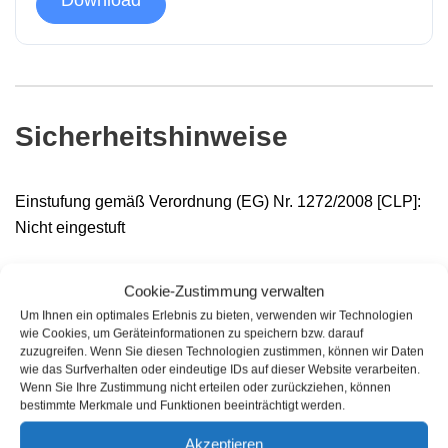
Download
Sicherheitshinweise
Einstufung
gemäß
Verordnung
(EG)
Nr.
1272/2008
[CLP]:
Nicht
eingestuft
Versiegelungsprodukte vorsichtig verwenden. Vor
Cookie-Zustimmung verwalten
Gebrauch stets Etikett und Produktinformationen lesen.
Um Ihnen ein optimales Erlebnis zu bieten, verwenden wir Technologien
wie Cookies, um Geräteinformationen zu speichern bzw. darauf
Das Sicherheitsdatenblatt ist
auf Anfrage erhältlich
.
zuzugreifen. Wenn Sie diesen Technologien zustimmen, können wir Daten
wie das Surfverhalten oder eindeutige IDs auf dieser Website verarbeiten.
Wenn Sie Ihre Zustimmung nicht erteilen oder zurückziehen, können
bestimmte Merkmale und Funktionen beeinträchtigt werden.
Akzeptieren