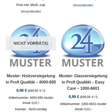
inkl. MwSt.
zzgl.
Versandkosten
Versandkosten
NICHT VORRÄTIG
Muster: Holzversiegelung
Muster: Glasversiegelung
in Profi Qualität – 4000-695
in Profi Qualität – Easy
Care – 1000-6601
6,99
€
(
699,00
€
/
l
)
6,99
€
(
699,00
€
/
l
)
Artikelnummer: 4000-695-muster
Inhalt: 0,01
l
Artikelnummer: 1000-6601-muster
Inventar :
Nicht vorrätig
Inhalt: 0,01
l