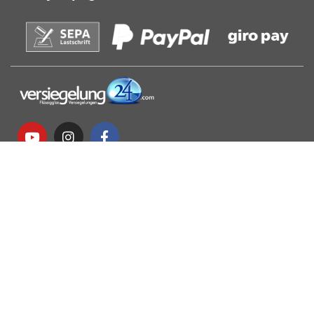
anijeve
menyra pagese
E drejta e tërheqjes
privatësi
Kushtet
gjurmë