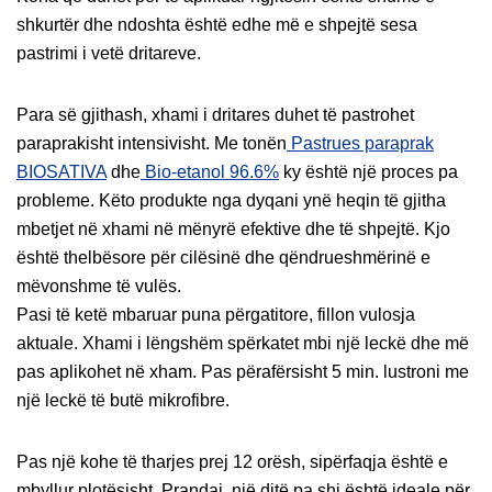
shkurtër dhe ndoshta është edhe më e shpejtë sesa
pastrimi i vetë dritareve.
Para së gjithash, xhami i dritares duhet të pastrohet
paraprakisht intensivisht. Me tonën
Pastrues paraprak
BIOSATIVA
dhe
Bio-etanol 96.6%
ky është një proces pa
probleme. Këto produkte nga dyqani ynë heqin të gjitha
mbetjet në xhami në mënyrë efektive dhe të shpejtë. Kjo
është thelbësore për cilësinë dhe qëndrueshmërinë e
mëvonshme të vulës.
Pasi të ketë mbaruar puna përgatitore, fillon vulosja
aktuale. Xhami i lëngshëm spërkatet mbi një leckë dhe më
pas aplikohet në xham. Pas përafërsisht 5 min. lustroni me
një leckë të butë mikrofibre.
Pas një kohe të tharjes prej 12 orësh, sipërfaqja është e
mbyllur plotësisht. Prandaj, një ditë pa shi është ideale për