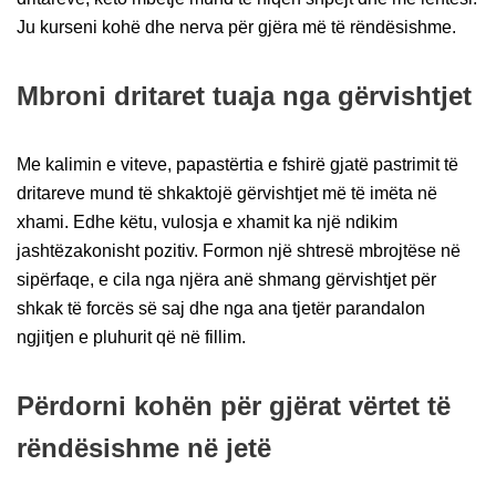
Ju kurseni kohë dhe nerva për gjëra më të rëndësishme.
Mbroni dritaret tuaja nga gërvishtjet
Me kalimin e viteve, papastërtia e fshirë gjatë pastrimit të
dritareve mund të shkaktojë gërvishtjet më të imëta në
xhami. Edhe këtu, vulosja e xhamit ka një ndikim
jashtëzakonisht pozitiv. Formon një shtresë mbrojtëse në
sipërfaqe, e cila nga njëra anë shmang gërvishtjet për
shkak të forcës së saj dhe nga ana tjetër parandalon
ngjitjen e pluhurit që në fillim.
Përdorni kohën për gjërat vërtet të
rëndësishme në jetë