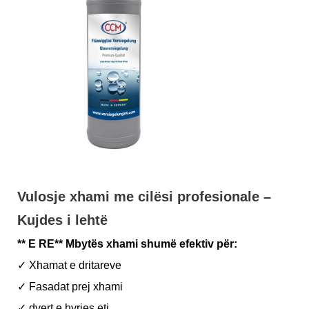
Vulosje xhami me cilësi profesionale –
Kujdes i lehtë
** E RE** Mbytës xhami shumë efektiv për:
✓ Xhamat e dritareve
✓ Fasadat prej xhami
✓ dyert e hyrjes etj.,