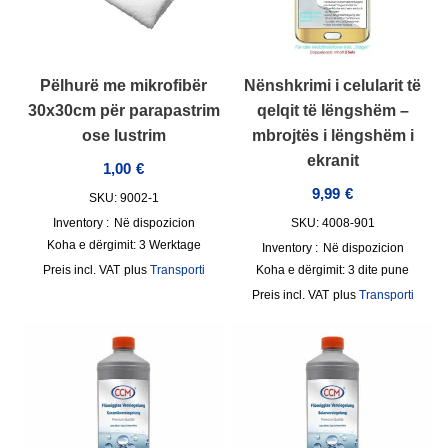
Pëlhurë me mikrofibër
Nënshkrimi i celularit të
30x30cm për parapastrim
qelqit të lëngshëm –
ose lustrim
mbrojtës i lëngshëm i
ekranit
1,00
€
9,99
€
SKU: 9002-1
Inventory :
Në dispozicion
SKU: 4008-901
Koha e dërgimit:
3 Werktage
Inventory :
Në dispozicion
incl. VAT
plus
Transporti
Koha e dërgimit:
3 dite pune
incl. VAT
plus
Transporti