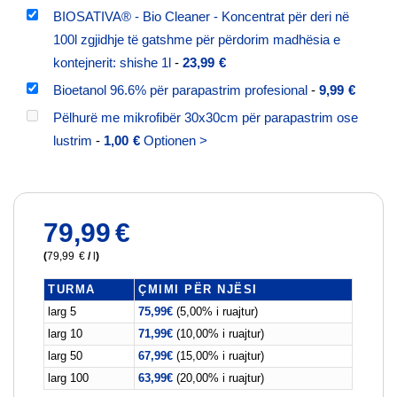
BIOSATIVA® - Bio Cleaner - Koncentrat për deri në
100l zgjidhje të gatshme për përdorim madhësia e
kontejnerit: shishe 1l
-
23,99
€
Bioetanol 96.6% për parapastrim profesional
-
9,99
€
Pëlhurë me mikrofibër 30x30cm për parapastrim ose
lustrim
-
1,00
€
Optionen >
79,99
€
(
79,99
€
/
l
)
TURMA
ÇMIMI PËR NJËSI
larg 5
75,99
€
(5,00% i ruajtur)
larg 10
71,99
€
(10,00% i ruajtur)
larg 50
67,99
€
(15,00% i ruajtur)
larg 100
63,99
€
(20,00% i ruajtur)