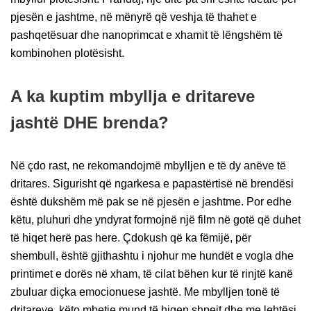
pjesën e jashtme, në mënyrë që veshja të thahet e
pashqetësuar dhe nanoprimcat e xhamit të lëngshëm të
kombinohen plotësisht.
A ka kuptim mbyllja e dritareve
jashtë DHE brenda?
Në çdo rast, ne rekomandojmë mbylljen e të dy anëve të
dritares. Sigurisht që ngarkesa e papastërtisë në brendësi
është dukshëm më pak se në pjesën e jashtme. Por edhe
këtu, pluhuri dhe yndyrat formojnë një film në gotë që duhet
të hiqet herë pas here. Çdokush që ka fëmijë, për
shembull, është gjithashtu i njohur me hundët e vogla dhe
printimet e dorës në xham, të cilat bëhen kur të rinjtë kanë
zbuluar diçka emocionuese jashtë. Me mbylljen tonë të
dritareve, këto mbetje mund të hiqen shpejt dhe me lehtësi.