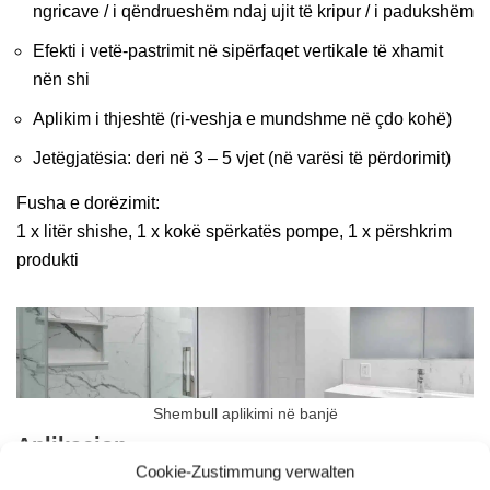
ngricave / i qëndrueshëm ndaj ujit të kripur / i padukshëm
Efekti i vetë-pastrimit në sipërfaqet vertikale të xhamit
nën shi
Aplikim i thjeshtë (ri-veshja e mundshme në çdo kohë)
Jetëgjatësia: deri në 3 – 5 vjet (në varësi të përdorimit)
Fusha e dorëzimit:
1 x litër shishe, 1 x kokë spërkatës pompe, 1 x përshkrim
produkti
Shembull aplikimi në banjë
Aplikacion
Cookie-Zustimmung verwalten