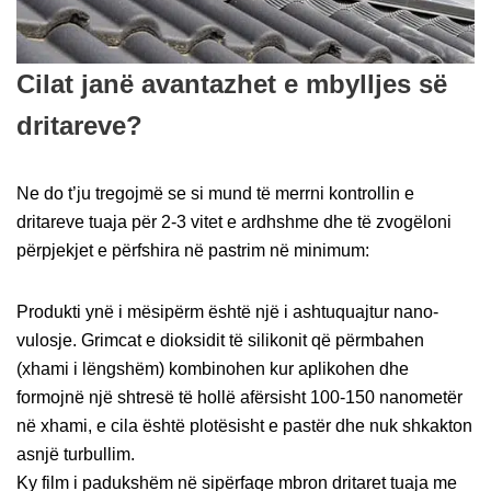
Cilat janë avantazhet e mbylljes së
dritareve?
Ne do t’ju tregojmë se si mund të merrni kontrollin e
dritareve tuaja për 2-3 vitet e ardhshme dhe të zvogëloni
përpjekjet e përfshira në pastrim në minimum:
Produkti ynë i mësipërm është një i ashtuquajtur nano-
vulosje. Grimcat e dioksidit të silikonit që përmbahen
(xhami i lëngshëm) kombinohen kur aplikohen dhe
formojnë një shtresë të hollë afërsisht 100-150 nanometër
në xhami, e cila është plotësisht e pastër dhe nuk shkakton
asnjë turbullim.
Ky film i padukshëm në sipërfaqe mbron dritaret tuaja me