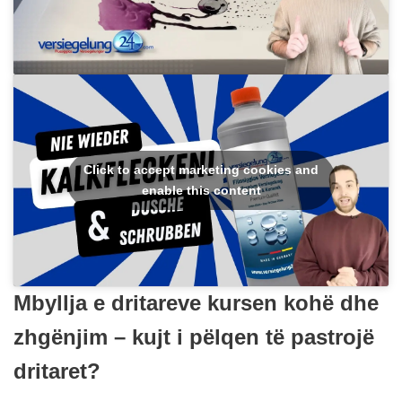
Click to accept marketing cookies and
enable this content
Mbyllja e dritareve kursen kohë dhe
zhgënjim – kujt i pëlqen të pastrojë
dritaret?