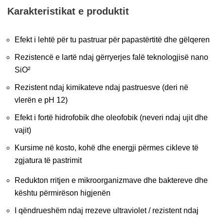
Karakteristikat e produktit
Efekt i lehtë për tu pastruar për papastërtitë dhe gëlqeren
Rezistencë e lartë ndaj gërryerjes falë teknologjisë nano
SiO²
Rezistent ndaj kimikateve ndaj pastruesve (deri në
vlerën e pH 12)
Efekt i fortë hidrofobik dhe oleofobik (neveri ndaj ujit dhe
vajit)
Kursime në kosto, kohë dhe energji përmes cikleve të
zgjatura të pastrimit
Redukton rritjen e mikroorganizmave dhe baktereve dhe
kështu përmirëson higjenën
I qëndrueshëm ndaj rrezeve ultraviolet / rezistent ndaj