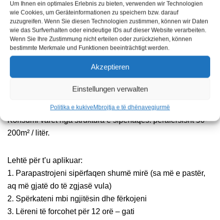
Um Ihnen ein optimales Erlebnis zu bieten, verwenden wir Technologien
Xhami i dritares (brenda dhe jashtë)
wie Cookies, um Geräteinformationen zu speichern bzw. darauf
zuzugreifen. Wenn Sie diesen Technologien zustimmen, können wir Daten
Sipërfaqet e qelqit në zonën sanitare (pasqyra, kabina
wie das Surfverhalten oder eindeutige IDs auf dieser Website verarbeiten.
dushi)
Wenn Sie Ihre Zustimmung nicht erteilen oder zurückziehen, können
bestimmte Merkmale und Funktionen beeinträchtigt werden.
Xhami ndërtimi (kopshte dimërore, serra, tendë, lustrim
Akzeptieren
muri)
Xhami i makinës (xhamat
anësore dhe të brendshme –
Einstellungen verwalten
xhamat e përparmë shiko produktin special)
Politika e kukive
Mbrojtja e të dhënave
gjurmë
Konsumi varet nga struktura e sipërfaqes: përafërsisht 50-
200m² / litër.
Lehtë për t’u aplikuar:
1. Parapastrojeni sipërfaqen shumë mirë (sa më e pastër,
aq më gjatë do të zgjasë vula)
2. Spërkateni mbi ngjitësin dhe fërkojeni
3. Lëreni të forcohet për 12 orë – gati