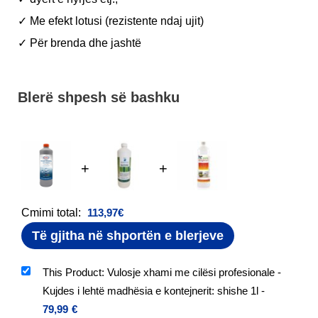
✓ Me efekt lotusi (rezistente ndaj ujit)
✓ Për brenda dhe jashtë
Blerë shpesh së bashku
+
+
Cmimi total:
113,97
€
Të gjitha në shportën e blerjeve
This Product: Vulosje xhami me cilësi profesionale -
Kujdes i lehtë madhësia e kontejnerit: shishe 1l
-
79,99
€