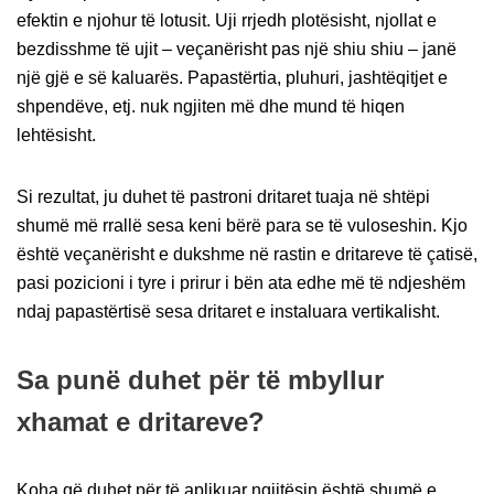
efektin e njohur të lotusit. Uji rrjedh plotësisht, njollat e
bezdisshme të ujit – veçanërisht pas një shiu shiu – janë
një gjë e së kaluarës. Papastërtia, pluhuri, jashtëqitjet e
shpendëve, etj. nuk ngjiten më dhe mund të hiqen
lehtësisht.
Si rezultat, ju duhet të pastroni dritaret tuaja në shtëpi
shumë më rrallë sesa keni bërë para se të vuloseshin. Kjo
është veçanërisht e dukshme në rastin e dritareve të çatisë,
pasi pozicioni i tyre i prirur i bën ata edhe më të ndjeshëm
ndaj papastërtisë sesa dritaret e instaluara vertikalisht.
Sa punë duhet për të mbyllur
xhamat e dritareve?
Koha që duhet për të aplikuar ngjitësin është shumë e