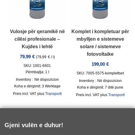
Vulosje për qeramikë në
Komplet i kompletuar për
cilësi profesionale –
mbylljen e sistemeve
Kujdes i lehtë
solare / sistemeve
fotovoltaike
79,99
€
(
79,99
€
/
l
)
199,00
€
SKU: 1001-6601
Përmbajtja: 1
l
SKU: 7005-5575-komplettset
Inventory :
Në dispozicion
Inventory :
Në dispozicion
Koha e dërgimit:
3 Werktage
Koha e dërgimit:
7 ditë pune
incl. VAT
plus
Transporti
incl. VAT
plus
Transporti
Gjeni vulën e duhur!