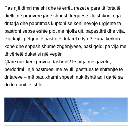
Pas një dimri me shi dhe të errët, rrezet e para të forta të
diellit në pranverë janë shpesh treguese. Ju shikoni nga
dritarja dhe papritmas kuptoni se keni nevojë urgjente ta
pastroni sepse është plot me njolla uji, papastërti dhe vija.
Por kujt i pëlqen të pastrojë dritaret e tyre? Puna kërkon
kohë dhe shpesh shumë zhgënjyese, pasi qelqi pa vija me
të vërtetë duket si një vepër.
Çfarë nuk keni provuar tashmë? Fshirja me gazetë,
përdorimi i një pastruesi me avull, pastrues të shtrenjtë të
dritareve – më pas, xhami shpesh nuk është aq i qartë sa
do të donit të ishte.